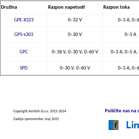
Družina
Razpon napetosti
Razpon toka
GPE-X323
0–32 V
0–3 A, 0–6
GPS-x303
0–30 V
0–3 A
GPC
0–18 V, 0–30 V, 0–60 V
0–3 A, 0–5 A,
SPD
0–30 V, 0–60 V
0–3 A, 0–6
Poiščite nas na
Copyright Amiteh d.o.o. 2012
-2024
Zadnja sprememba: maj 2025