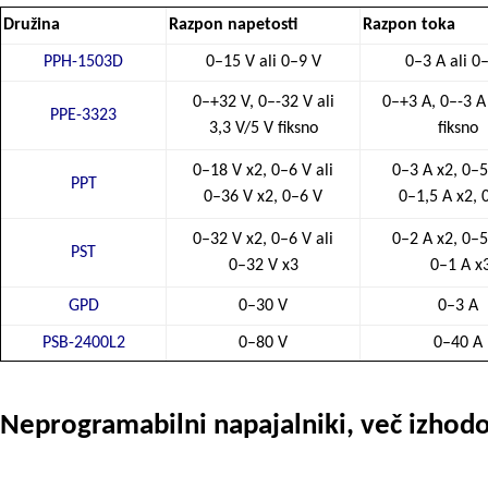
Družina
Razpon napetosti
Razpon toka
PPH-1503D
0–15 V ali 0–9 V
0–3 A ali 0
0–+32 V, 0–-32 V ali
0–+3 A, 0–-3 A 
PPE-3323
3,3 V/5 V fiksno
fiksno
0–18 V x2, 0–6 V ali
0–3 A x2, 0–5
PPT
0–36 V x2, 0–6 V
0–1,5 A x2, 
0–32 V x2, 0–6 V ali
0–2 A x2, 0–5
PST
0–32 V x3
0–1 A x
GPD
0–30 V
0–3 A
PSB-2400L2
0–80 V
0–40 A
Neprogramabilni napajalniki, več izhod